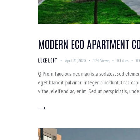
MODERN ECO APARTMENT CO
LUXE LOFT
April 21, 2020
174
Views
0
Likes
0
Q Proin faucibus nec mauris a sodales, sed elemen
eget blandit pulvinar. Integer tincidunt. Cras da
vitae, eleifend ac, enim. Sed ut perspiciatis, und