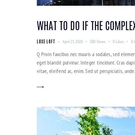
WHAT TO DO IF THE COMPLE
LUXE LOFT
April 21, 2020
200
Views
0
Likes
0
Q Proin faucibus nec mauris a sodales, sed elemen
eget blandit pulvinar. Integer tincidunt. Cras da
vitae, eleifend ac, enim. Sed ut perspiciatis, und