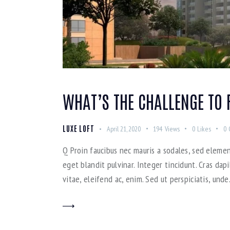
WHAT’S THE CHALLENGE TO 
LUXE LOFT
April 21, 2020
194
Views
0
Likes
0
Q Proin faucibus nec mauris a sodales, sed elemen
eget blandit pulvinar. Integer tincidunt. Cras da
vitae, eleifend ac, enim. Sed ut perspiciatis, und