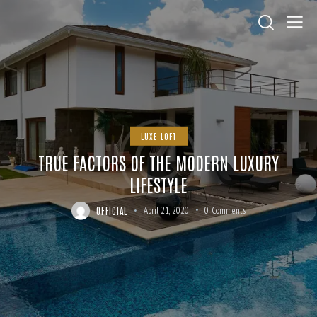
LUXE LOFT
TRUE FACTORS OF THE MODERN LUXURY
LIFESTYLE
OFFICIAL
April 21, 2020
0
Comments