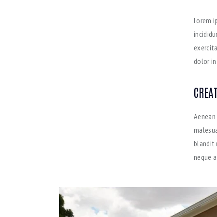
Lorem i
incidid
exercit
dolor in
CREAT
Aenean 
malesuad
blandit
neque at