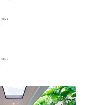
remque
i
remque
i