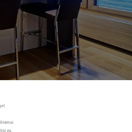
get
. Vivamus
tor eu,