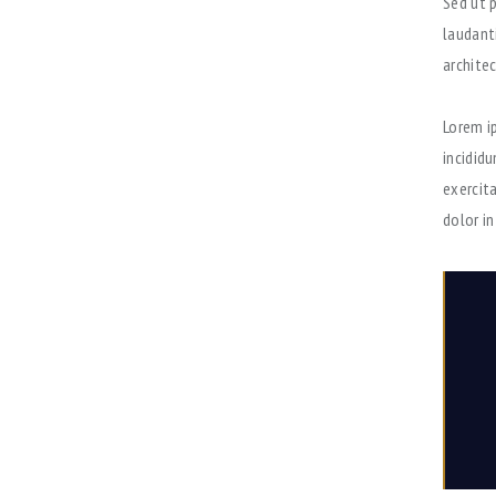
Sed ut 
laudant
architec
Lorem i
incidid
exercit
dolor in