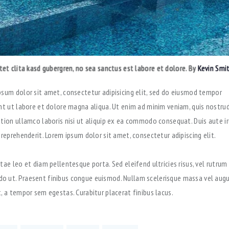
tet clita kasd gubergren, no sea sanctus est labore et dolore. By
Kevin Smi
psum dolor sit amet, consectetur adipisicing elit, sed do eiusmod tempor
unt ut labore et dolore magna aliqua. Ut enim ad minim veniam, quis nostru
ation ullamco laboris nisi ut aliquip ex ea commodo consequat. Duis aute ir
 reprehenderit. Lorem ipsum dolor sit amet, consectetur adipiscing elit.
tae leo et diam pellentesque porta. Sed eleifend ultricies risus, vel rutrum
 ut. Praesent finibus congue euismod. Nullam scelerisque massa vel aug
, a tempor sem egestas. Curabitur placerat finibus lacus.