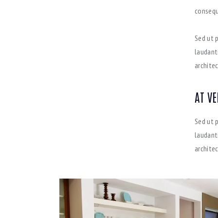
consequa
Sed ut 
laudant
architec
AT V
Sed ut 
laudant
archite