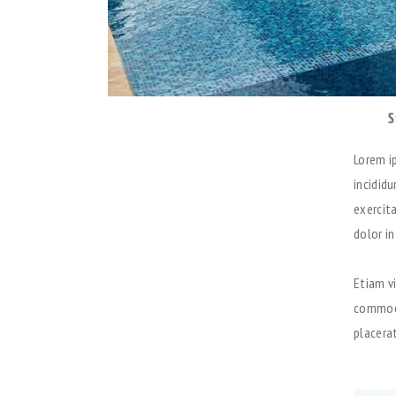
S
Lorem i
incidid
exercit
dolor in
Etiam vi
commodo
placerat