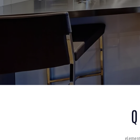
Q
element