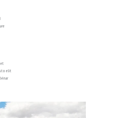
d
ure
 et
sto elit
lvinar