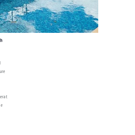
th
d
ure
 erat
ue