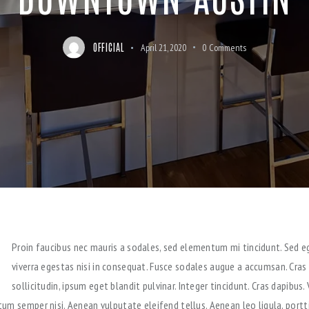
OFFICIAL
April 21, 2020
0
Comments
Proin faucibus nec mauris a sodales, sed elementum mi tincidunt. Sed e
viverra egestas nisi in consequat. Fusce sodales augue a accumsan. Cras
sollicitudin, ipsum eget blandit pulvinar. Integer tincidunt. Cras dapibus
um semper nisi. Aenean vulputate eleifend tellus. Aenean leo ligula, portti