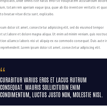
perspiciatis, unde omnis iste natus error sit voluptatem accusantium dolo
ium, totam rem aperiam eaque ipsa, quae ab illo inventore veritatis et quas
to beatae vitae dicta sunt, explicabo.
psum dolor sit amet, consectetur adipisicing elit, sed do eiusmod tempor
unt ut labore et dolore magna aliqua. Ut enim ad minim veniam, quis nostru
ation ullamco laboris nisi ut aliquip ex ea commodo consequat. Duis aute ir
 reprehenderit. Lorem ipsum dolor sit amet, consectetur adipiscing elit.
CURABITUR VARIUS EROS ET LACUS RUTRUM
CONSEQUAT. MAURIS SOLLICITUDIN ENIM
CONDIMENTUM, LUCTUS JUSTO NON, MOLESTIE NISL.