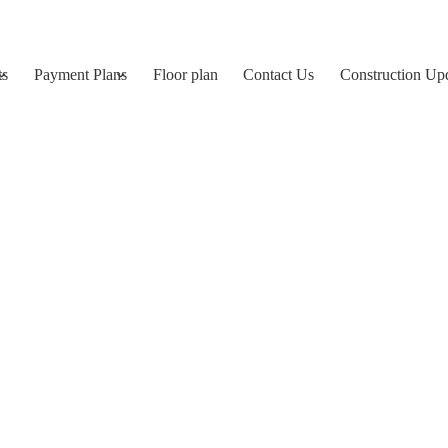
ts
Payment Plans
Floor plan
Contact Us
Construction Up