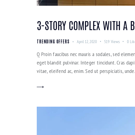
3-STORY COMPLEX WITH A B
TRENDING OFFERS
April 12, 2020
519
Views
0
Lik
Q Proin faucibus nec mauris a sodales, sed elemen
eget blandit pulvinar. Integer tincidunt. Cras da
vitae, eleifend ac, enim. Sed ut perspiciatis, und