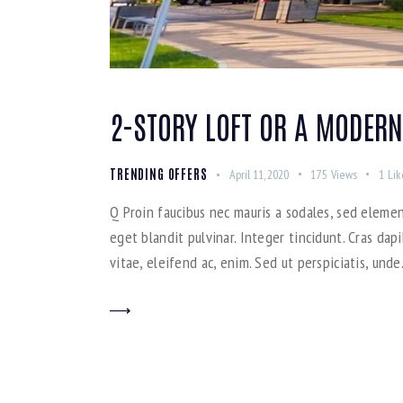
2-STORY LOFT OR A MODERN
TRENDING OFFERS
April 11, 2020
175
Views
1
Lik
Q Proin faucibus nec mauris a sodales, sed elemen
eget blandit pulvinar. Integer tincidunt. Cras da
vitae, eleifend ac, enim. Sed ut perspiciatis, und